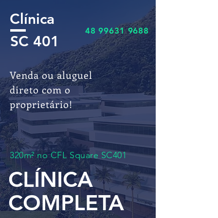
Clínica
48 99631 9688
SC 401
Venda ou aluguel
direto com o
proprietário!
320m² no CFL Square SC401
CLÍNICA
COMPLETA